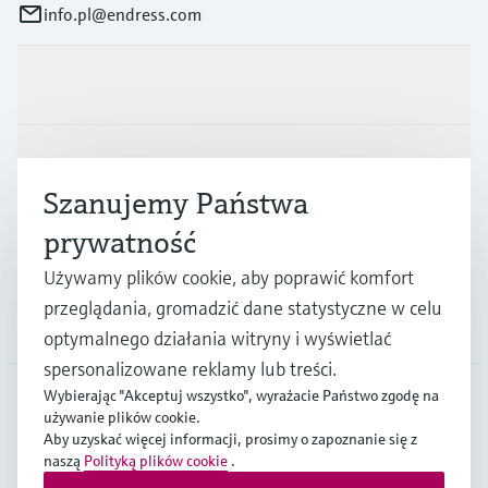
info.pl@endress.com
Produkty i Serwis
Przemysł
Szanujemy Państwa
prywatność
Wsparcie
Używamy plików cookie, aby poprawić komfort
przeglądania, gromadzić dane statystyczne w celu
O firmie
optymalnego działania witryny i wyświetlać
spersonalizowane reklamy lub treści.
Wybierając "Akceptuj wszystko", wyrażacie Państwo zgodę na
używanie plików cookie.
POL
•
Polski
Aby uzyskać więcej informacji, prosimy o zapoznanie się z
naszą
Polityką plików cookie
.