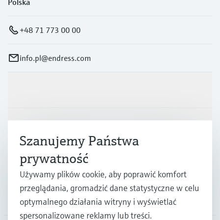
Polska
+48 71 773 00 00
info.pl@endress.com
Produkty i Serwis
Przemysł
Szanujemy Państwa
prywatność
Wsparcie
Używamy plików cookie, aby poprawić komfort
przeglądania, gromadzić dane statystyczne w celu
O firmie
optymalnego działania witryny i wyświetlać
spersonalizowane reklamy lub treści.