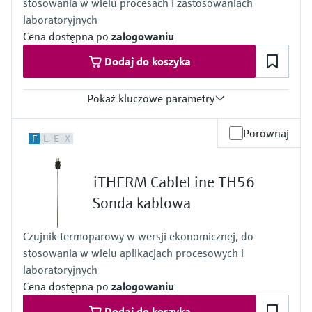
stosowania w wielu procesach i zastosowaniach
max. 1.100 °C
(max. 2.012 °F)
laboratoryjnych
Type J:
Cena dostępna po
zalogowaniu
max. 750 °C
(max. 1.382 °F)
Dodaj do koszyka
Maks. długość zanurzeniowa na żądanie
up to 100.000,00 mm (3.937,01'')
Pokaż kluczowe parametry
Błąd pomiaru
Porównaj
F
L
E
X
Standard acc. to ASTM E-230
Special acc. to ASTM E-230
Czas odpowiedzi
iTHERM CableLine TH56
63% rt = 0.3 s
Maks. ciśnienie procesu (statyczne)
Sonda kablowa
at 20°C: 40 bar (580 psi)'
depends on configuration
Czujnik termoparowy w wersji ekonomicznej, do
Zakres temperatur pracy
stosowania w wielu aplikacjach procesowych i
Type T:
-270 °C ...400 °C
laboratoryjnych
(-454 °F ...752 °F)
Cena dostępna po
zalogowaniu
Type J:
-210 °C ...1.200 °C
Dodaj do koszyka