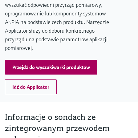
Type K:
wyszukać odpowiedni przyrząd pomiarowy,
-270 °C ...1.150 °C
oprogramowanie lub komponenty systemów
(-454 °F ...2.102 °F)
Type N:
AKPiA na podstawie cech produktu. Narzędzie
-270 °C ... 1.150 °C
Applicator służy do doboru konkretnego
(-454 °F ...2.102 °F)
przyrządu na podstawie parametrów aplikacji
Maks. długość zanurzeniowa na żądanie
up to 96" (2438 mm)
pomiarowej.
others on request
Przejdź do wyszukiwarki produktów
Idź do Applicator
Informacje o sondach ze
zintegrowanym przewodem