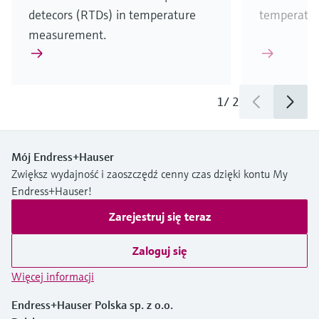
detecors (RTDs) in temperature
temperatu
measurement.
1
/
2
Mój Endress+Hauser
Zwiększ wydajność i zaoszczędź cenny czas dzięki kontu My
Endress+Hauser!
Zarejestruj się teraz
Zaloguj się
Więcej informacji
Endress+Hauser Polska sp. z o.o.