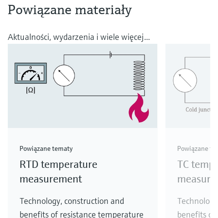
Powiązane materiały
Aktualności, wydarzenia i wiele więcej...
Powiązane tematy
Powiązane te
RTD temperature
TC tempe
measurement
measure
Technology, construction and
Technology
benefits of resistance temperature
benefits of