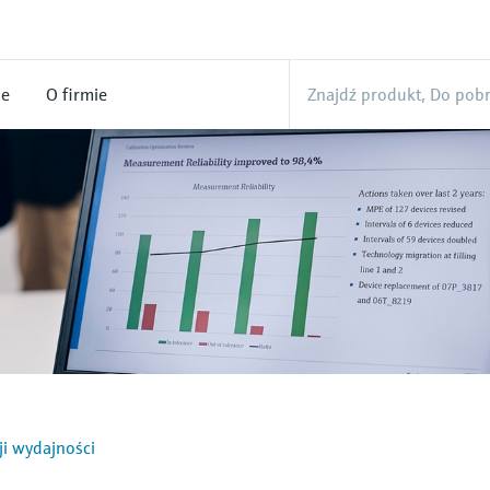
ne
O firmie
ji wydajności