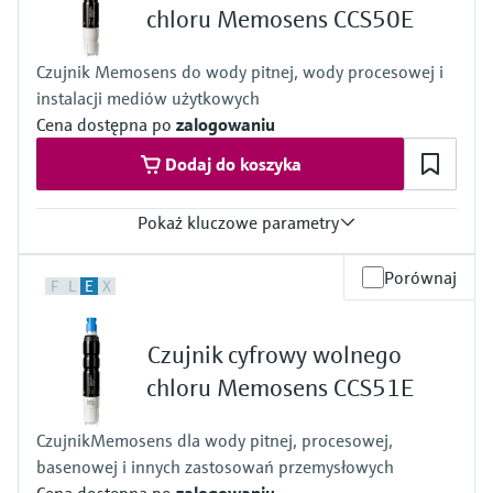
chloru Memosens CCS50E
Czujnik Memosens do wody pitnej, wody procesowej i
instalacji mediów użytkowych
Cena dostępna po
zalogowaniu
Dodaj do koszyka
Pokaż kluczowe parametry
Zakres pomiarowy
Porównaj
F
L
E
X
Trace: 0 to 5 mg/l ClO2
Standard: 0 to 20 mg/l ClO2
High: 0 to 200 mg/l ClO2
Czujnik cyfrowy wolnego
Temperatura procesu
0 to 55 °C , non-freezing
chloru Memosens CCS51E
(32 to 130 °F)
Ciśnienie procesu
CzujnikMemosens dla wody pitnej, procesowej,
Max. 2 bar abs
basenowej i innych zastosowań przemysłowych
(Max. 29 psi abs)