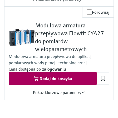
Wielkości wejściowe
Porównaj
1 to 4x Memosens digital input
2x 0/4 to 20mA Input optional
Modułowa armatura
2 to 4x Digital input optional
Wyjście
przepływowa Flowfit CYA27
2 to 8x 0/4 to 20 mA current outputs, alarmrelay,
do pomiarów
4x relay, ProfibusDP, Modbus RS485, Modbus TCP, Ethernet
Stopień ochrony
wieloparametrowych
IP66 / IP 67
Modułowa armatura przepływowa do aplikacji
pomiarowych wody pitnej i technologicznej
Cena dostępna po
zalogowaniu
Dodaj do koszyka
Pokaż kluczowe parametry
Temperatura procesu
0 to 60 °C (32 to 140°F)
Ciśnienie procesu