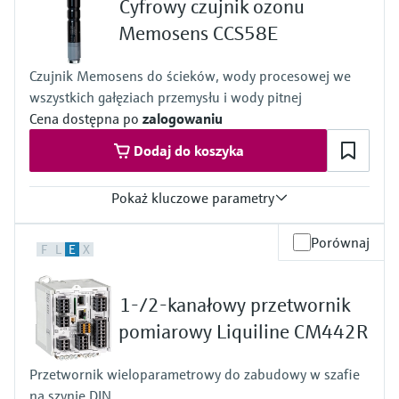
Cyfrowy czujnik ozonu
Temperatura procesu
+0...55 °C (32 ... 130°F), non-freezing
Memosens CCS58E
Ciśnienie procesu
Max. 1 bar (max. 14.5 psi)
Czujnik Memosens do ścieków, wody procesowej we
wszystkich gałęziach przemysłu i wody pitnej
Cena dostępna po
zalogowaniu
Dodaj do koszyka
Pokaż kluczowe parametry
Zakres pomiarowy
Porównaj
F
L
E
X
0 to 2 mg/l
Temperatura procesu
+0 to 45 °C (32 to 110 °F), non freezing
1-/2-kanałowy przetwornik
Ciśnienie procesu
1 bar (14.5 psi), 2 bar (29 psi) absolute
pomiarowy Liquiline CM442R
Measuring method
- closed 2 electrode system
Przetwornik wieloparametrowy do zabudowy w szafie
- conversion of ozone into a signal current in nA
na szynie DIN
- signal current is proportional to the concentration of ozone