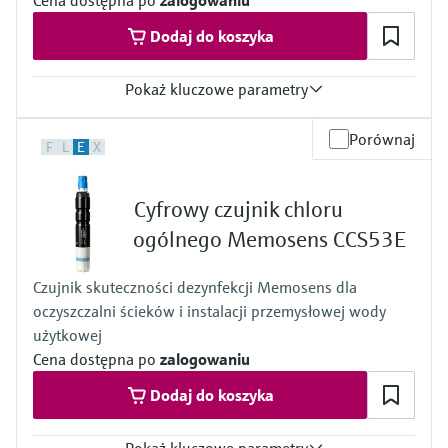
Cena dostępna po
zalogowaniu
Dodaj do koszyka
Pokaż kluczowe parametry
Zakres pomiarowy
Porównaj
F
L
E
X
Trace: 0 to 5 mg/l HOCl
Standard: 0 to 20 mg/l HOCl
High: 0 to 200 mg/l HOCl
Cyfrowy czujnik chloru
Temperatura procesu
0 to 55 °C (32 to 130 °F), non-freezing
ogólnego Memosens CCS53E
Ciśnienie procesu
Max. 1 bar (max. 14.5 psi)
Czujnik skuteczności dezynfekcji Memosens dla
Measuring method
oczyszczalni ścieków i instalacji przemysłowej wody
Closed, membrane covered measuring cell
Reduction of free chlorine at the cathode
użytkowej
Cena dostępna po
zalogowaniu
Dodaj do koszyka