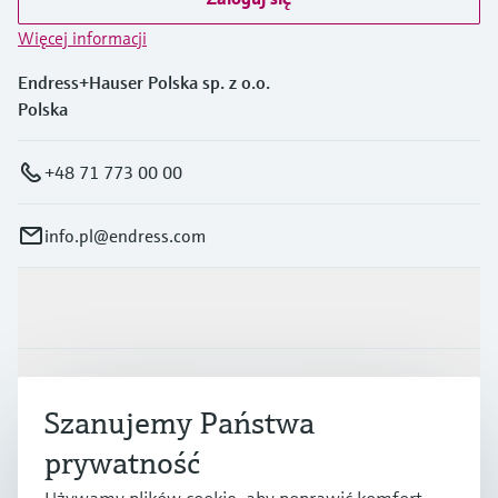
Więcej informacji
Endress+Hauser Polska sp. z o.o.
Polska
+48 71 773 00 00
info.pl@endress.com
Produkty i Serwis
Przemysł
Szanujemy Państwa
prywatność
Wsparcie