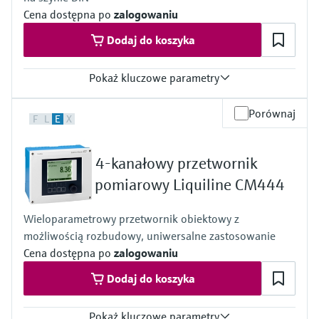
- the measurement is not pH dependent
Cena dostępna po
zalogowaniu
Dodaj do koszyka
Pokaż kluczowe parametry
Wielkości wejściowe
Porównaj
F
L
E
X
1 to 2x Memosens digital input
2x 0/4 to 20mA Input optional
2x Digital input optional
4-kanałowy przetwornik
Wyjście
2 to 8x 0/4 to 20 mA current outputs
pomiarowy Liquiline CM444
Alarmrelay, 2x relay, ProfibusDP, Modbus RS485,
Modbus TCP, Ethernet
Wieloparametrowy przetwornik obiektowy z
Stopień ochrony
możliwością rozbudowy, uniwersalne zastosowanie
Transmitter: IP20
Optional Display: IP66
Cena dostępna po
zalogowaniu
Dodaj do koszyka
Pokaż kluczowe parametry