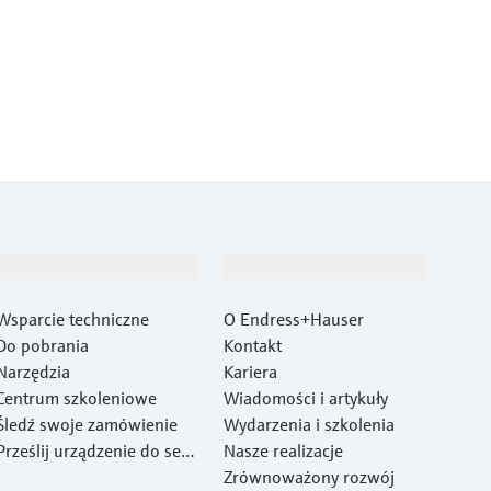
Wsparcie
O firmie
Wsparcie techniczne
O Endress+Hauser
Do pobrania
Kontakt
Narzędzia
Kariera
Centrum szkoleniowe
Wiadomości i artykuły
Śledź swoje zamówienie
Wydarzenia i szkolenia
Prześlij urządzenie do ser
Nasze realizacje
wisu Endress+Hauser
Zrównoważony rozwój