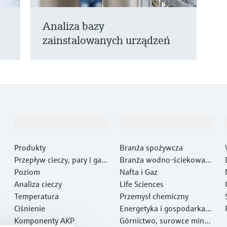
Analiza bazy
zainstalowanych urządzeń
Produkty i Serwis
Przemysł
Produkty
Branża spożywcza
Przepływ cieczy, pary i gaz
Branża wodno-ściekowa i
ów
Poziom
gospodarki odpadami
Nafta i Gaz
Analiza cieczy
Life Sciences
Temperatura
Przemysł chemiczny
Ciśnienie
Energetyka i gospodarka e
Komponenty AKP
nergią
Górnictwo, surowce miner