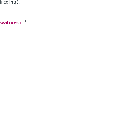
i cofnąć.
ywatności
.
*