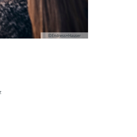
©Endress+Hauser
z