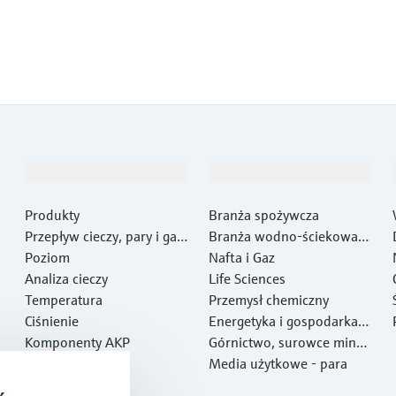
Produkty i Serwis
Przemysł
Produkty
Branża spożywcza
Przepływ cieczy, pary i gaz
Branża wodno-ściekowa i
ów
Poziom
gospodarki odpadami
Nafta i Gaz
Analiza cieczy
Life Sciences
Temperatura
Przemysł chemiczny
Ciśnienie
Energetyka i gospodarka e
Komponenty AKP
nergią
Górnictwo, surowce miner
Optical analysis
alne i metale
Media użytkowe - para
Netilion IIoT