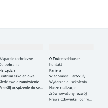
Wsparcie
O firmie
Wsparcie techniczne
O Endress+Hauser
Do pobrania
Kontakt
Narzędzia
Kariera
Centrum szkoleniowe
Wiadomości i artykuły
Śledź swoje zamówienie
Wydarzenia i szkolenia
Prześlij urządzenie do ser
Nasze realizacje
wisu Endress+Hauser
Zrównoważony rozwój
Prawa człowieka i ochrona
środowiska