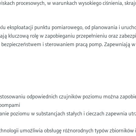
kach procesowych, w warunkach wysokiego ciśnienia, skraj
klu eksploatacji punktu pomiarowego, od planowania i urucho
ają kluczową rolę w zapobieganiu przepełnieniu oraz zabezp
z bezpieczeństwem i sterowaniem pracą pomp. Zapewniają w 
astosowaniu odpowiednich czujników poziomu można zapobie
a pompami
ie poziomu w substancjach stałych i cieczach zapewnia utrz
chnologii umożliwia obsługę różnorodnych typów zbiorników 