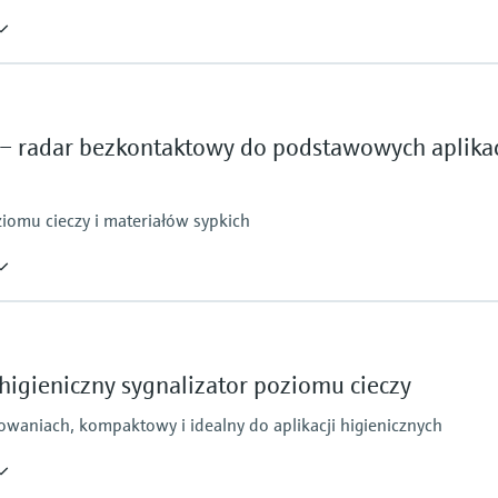
Maks. odległość pom
30m (98.4 ft)
Główne części wchod
– radar bezkontaktowy do podstawowych aplikac
PVDF, PBT/PC
iomu cieczy i materiałów sypkich
Wartość graniczna nadciśnienia
Maks. odległość pom
40 mm/ 1-1/2": 20m (6
80 mm/ 3": 30m (98.4 
higieniczny sygnalizator poziomu cieczy
Główne części wchod
PVDF, PBT/PC
waniach, kompaktowy i idealny do aplikacji higienicznych
Wartość graniczna nadciśnienia