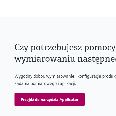
-70°C...250°C (-94°F...482°F)
Zakres ciśnienia mierzonego
100 mbar…100 bar
(1.5 psi…1500 psi)
relative/ absolute
Czy potrzebujesz pomocy
wymiarowaniu następne
Wygodny dobór, wymiarowanie i konfiguracja produk
zadania pomiarowego i aplikacji.
Przejdź do narzędzia Applicator