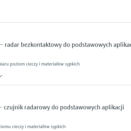
– radar bezkontaktowy do podstawowych aplikac
aru poziom cieczy i materiałów sypkich
Maks. odległość pom
10 m (32.8 ft)
Główne części wchod
 czujnik radarowy do podstawowych aplikacji
PVDF, PBT/PC
iomu cieczy i materiałów sypkich
Wartość graniczna nadciśnienia