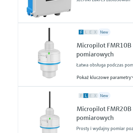
F
L
E
X
New
Micropilot FMR10B 
pomiarowych
Łatwa obsługa podczas pomi
Pokaż kluczowe parametry
Błąd pomiaru
F
L
E
X
New
Liquids:+/- 5 mm (0.2")
Solids:+/- 10 mm (0.39")
Micropilot FMR20B -
Temperatura procesu
pomiarowych
-40…+60°C
(-40…+140°F)
Prosty i wydajny pomiar poz
Absolutne ciśnienie medium / 