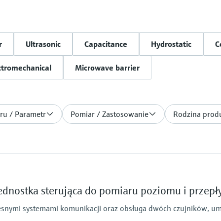
r
Ultrasonic
Capacitance
Hydrostatic
C
ctromechanical
Microwave barrier
ru / Parametr
Pomiar / Zastosowanie
Rodzina prod
dnostka sterująca do pomiaru poziomu i przep
esnymi systemami komunikacji oraz obsługa dwóch czujników, um