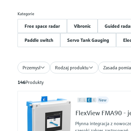
Kategorie
Free space radar
Vibronic
Guided rada
Paddle switch
Servo Tank Gauging
Ele
Przemysł
Rodzaj produktu
Zasada pomia
146
Produkty
F
L
E
X
New
FlexView FMA90 - je
Płynna integracja z nowocz
szeroki zakres zastosowań