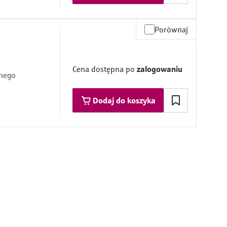
Porównaj
) optional)
Cena dostępna po
zalogowaniu
dnego
Dodaj do koszyka
mbrane