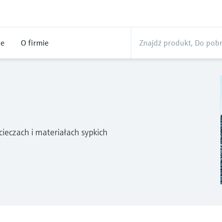
ne
O firmie
ieczach i materiałach sypkich