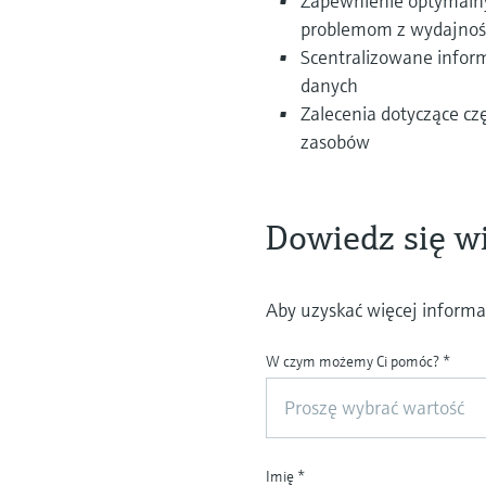
Zapewnienie optymalnyc
problemom z wydajnoś
Scentralizowane inform
danych
Zalecenia dotyczące cz
zasobów
Dowiedz się wi
Aby uzyskać więcej informac
W czym możemy Ci pomóc?
*
Proszę wybrać wartość
Imię
*