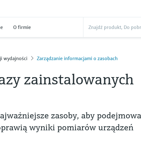
ne
O firmie
ji wydajności
Zarządzanie informacjami o zasobach
azy zainstalowanych
najważniejsze zasoby, aby podejmow
poprawią wyniki pomiarów urządzeń