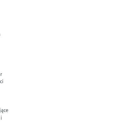
h
r
ci
jące
i