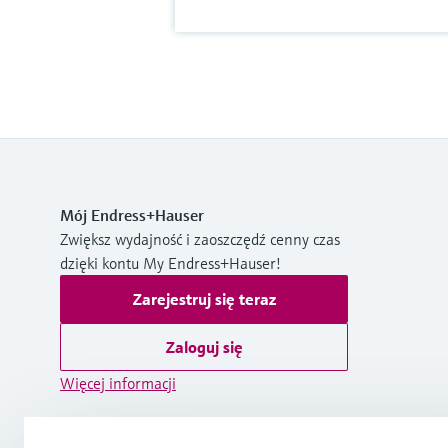
Mój Endress+Hauser
Zwiększ wydajność i zaoszczędź cenny czas
dzięki kontu My Endress+Hauser!
Zarejestruj się teraz
Zaloguj się
Więcej informacji
Endress+Hauser Polska sp. z o.o.
Polska