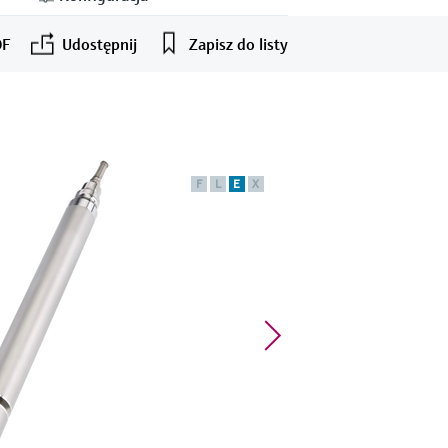
DF
Udostępnij
Zapisz do listy
F
L
E
X