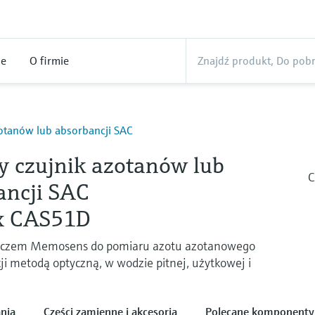
ne
O firmie
zotanów lub absorbancji SAC
y czujnik azotanów lub
C
ancji SAC
x CAS51D
łączem Memosens do pomiaru azotu azotanowego
ji metodą optyczną, w wodzie pitnej, użytkowej i
nia
Części zamienne i akcesoria
Polecane komponenty