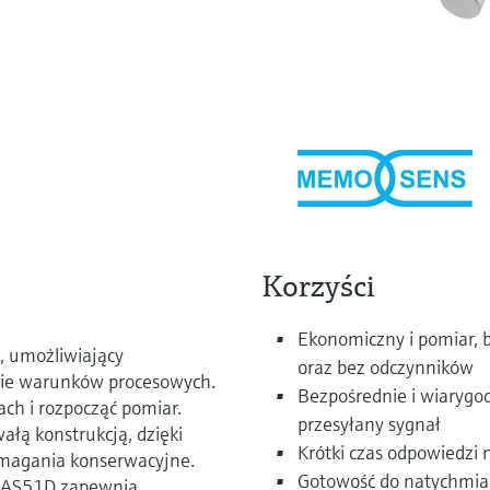
Korzyści
Ekonomiczny i pomiar, b
, umożliwiający
oraz bez odczynników
sie warunków procesowych.
Bezpośrednie i wiarygo
ch i rozpocząć pomiar.
przesyłany sygnał
wałą konstrukcją, dzięki
Krótki czas odpowiedzi 
magania konserwacyjne.
Gotowość do natychmiast
 CAS51D zapewnia