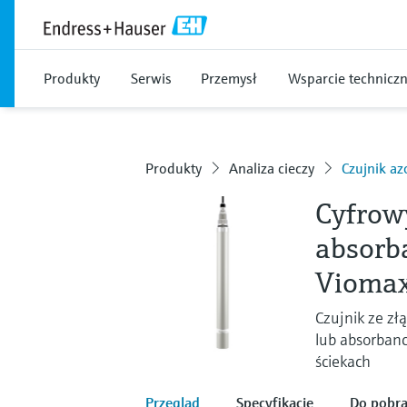
Produkty
Serwis
Przemysł
Wsparcie technicz
Produkty
Analiza cieczy
Czujnik a
Cyfrow
absorb
Vioma
Czujnik ze z
lub absorbanc
ściekach
Przegląd
Specyfikacje
Do pobra