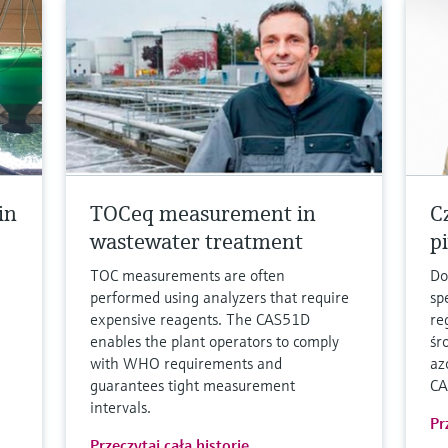
in
TOCeq measurement in
C
wastewater treatment
pi
TOC measurements are often
Do
performed using analyzers that require
sp
expensive reagents. The CAS51D
re
enables the plant operators to comply
śr
with WHO requirements and
az
guarantees tight measurement
CA
intervals.
Pr
Przeczytaj całą historię