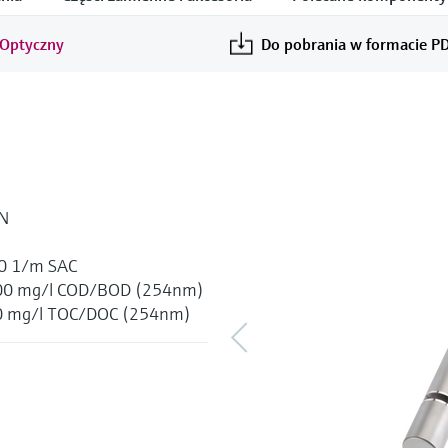
 Optyczny
Do pobrania w formacie P
-N
00 1/m SAC
 1500 mg/l COD/BOD (254nm)
600 mg/l TOC/DOC (254nm)