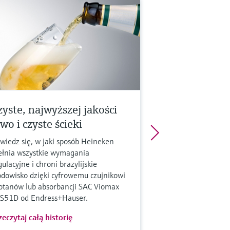
zyste, najwyższej jakości
wo i czyste ścieki
wiedz się, w jaki sposób Heineken
ełnia wszystkie wymagania
gulacyjne i chroni brazylijskie
odowisko dzięki cyfrowemu czujnikowi
otanów lub absorbancji SAC Viomax
S51D od Endress+Hauser.
zeczytaj całą historię