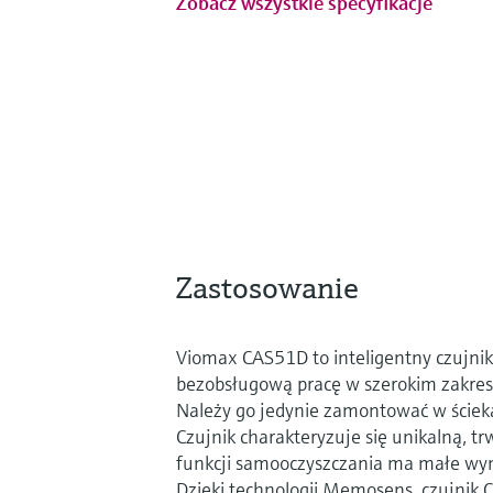
Zobacz wszystkie specyfikacje
Zastosowanie
Viomax CAS51D to inteligentny czujnik
bezobsługową pracę w szerokim zakre
Należy go jedynie zamontować w ścieka
Czujnik charakteryzuje się unikalną, tr
funkcji samooczyszczania ma małe wy
Dzięki technologii Memosens, czujnik