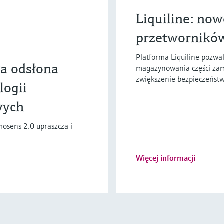
Liquiline: no
przetwornikó
Platforma Liquiline pozwa
a odsłona
magazynowania części zamie
zwiększenie bezpieczeńst
logii
wych
osens 2.0 upraszcza i
Więcej informacji