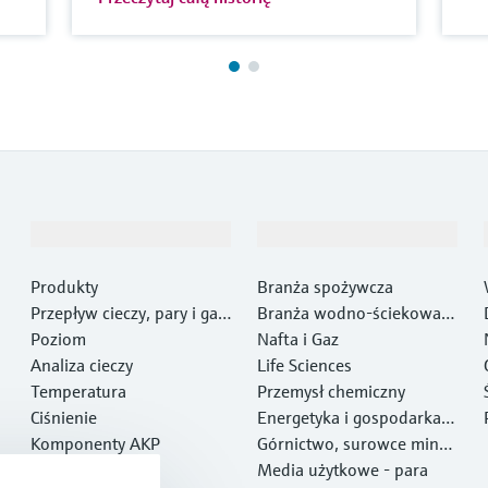
Produkty i Serwis
Przemysł
Produkty
Branża spożywcza
Przepływ cieczy, pary i gaz
Branża wodno-ściekowa i
ów
Poziom
gospodarki odpadami
Nafta i Gaz
Analiza cieczy
Life Sciences
Temperatura
Przemysł chemiczny
Ciśnienie
Energetyka i gospodarka e
Komponenty AKP
nergią
Górnictwo, surowce miner
Optical analysis
alne i metale
Media użytkowe - para