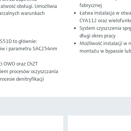
fabrycznej
łatwość obsługi. Umożliwia
Łatwa instalacja w otwa
tarzalnych warunkach
CYA112 oraz wielofun
System czyszczenia sp
długi okres pracy
S51D to głównie:
Możliwość instalacji w
nów i parametru SAC254nm
montażu w bypassie lub
ści OWO oraz ChZT
iem procesów oczyszczania
cesie denitryfikacji