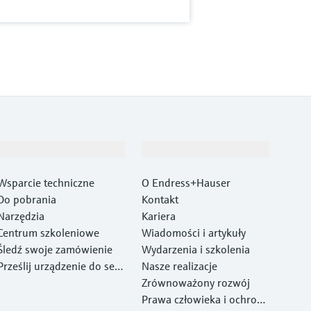
Wsparcie
O firmie
Wsparcie techniczne
O Endress+Hauser
Do pobrania
Kontakt
Narzędzia
Kariera
Centrum szkoleniowe
Wiadomości i artykuły
Śledź swoje zamówienie
Wydarzenia i szkolenia
Prześlij urządzenie do ser
Nasze realizacje
wisu Endress+Hauser
Zrównoważony rozwój
Prawa człowieka i ochrona