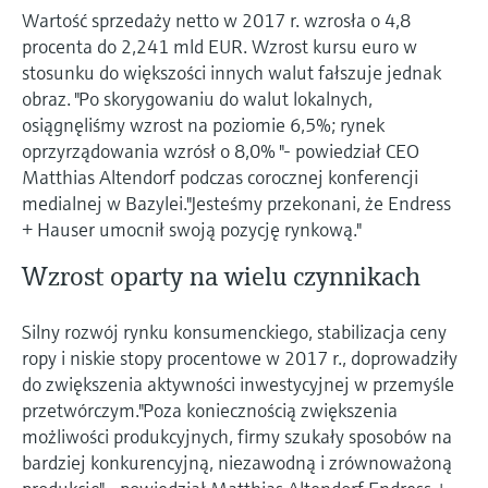
Pomiar poziomu za pomocą
measurement
Wartość sprzedaży netto w 2017 r. wzrosła o 4,8
Doskonałość operacyjna dzięki
Dostęp do informacji o przyrządzie
ciśnienia
procenta do 2,241 mld EUR. Wzrost kursu euro w
przejrzystości procesów
Memosens technology
Dostęp do szczegółowych danych przyrządu
stosunku do większości innych walut fałszuje jednak
wspierającej podejmowanie decyzji
(instrukcje obsługi, karty katalogowe, nowych
Kup wszystko
obraz. "Po skorygowaniu do walut lokalnych,
wersji i części zamienne) poprzez
Kup wszystko
osiągnęliśmy wzrost na poziomie 6,5%; rynek
wprowadzenie numeru seryjnego
oprzyrządowania wzrósł o 8,0% "- powiedział CEO
Endress+Hauser podanego na tabliczce
Znajdź części zamienne
Matthias Altendorf podczas corocznej konferencji
znamionowej.
Po wprowadzeniu kodu przyrządu, kodu
medialnej w Bazylei."Jesteśmy przekonani, że Endress
zamówieniowego lub numerze seryjnym
+ Hauser umocnił swoją pozycję rynkową."
znajdziesz odpowiednią część zamienną oraz
uzyskasz dostęp do szczegółowych danych,
Wzrost oparty na wielu czynnikach
rysunków i instrukcji montażowych, co ułatwi
dokonanie szybkiej wymiany lub naprawy.
Silny rozwój rynku konsumenckiego, stabilizacja ceny
ropy i niskie stopy procentowe w 2017 r., doprowadziły
do zwiększenia aktywności inwestycyjnej w przemyśle
przetwórczym."Poza koniecznością zwiększenia
możliwości produkcyjnych, firmy szukały sposobów na
bardziej konkurencyjną, niezawodną i zrównoważoną