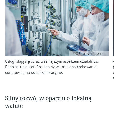
Centrum szkoleniowe - Korzystaj z kursów z
Przenośny konfigurator urządzeń
Energetyka i gospodarka energią
Endress+Hauser Optical Analysis
analizatorach cyfrowych
masowe
Endress+Hauser SICK
ekspertami oraz zasobów na platformie
Optical analysis
Conductive level measurement
Automatyczne stacje poboru
Sygnalizatory temperatury
Netilion Device Viewer
Kariera
Zrównoważony rozwój
Wyszukiwarka wydarzeń i szkoleń
edukacyjnej Endress+Hauser i podnoś swoje
próbek wody
Liczniki ciepła i przepływu
Górnictwo, surowce mineralne i
Endress+Hauser SICK
Analizatory gazów procesowych
kwalifikacje z dowolnego miejsca.
Differential pressure flow
Netilion IIoT
Float switch level measurement
Termometry powierzchniowe
Netilion Water
Nowe firmy w Grupie
metale
Wydarzenia i szkolenia
measurement
TOC, COD & SAC analyzers
Ograniczniki przepięć
Urządzenia do pomiaru jakości
Wybieraj spośród różnego rodzaju wydarzeń:
Oprogramowanie narzędziowe
Radiometric level measurement
Sondy ze zintegrowanym
szkoleń, seminariów (offline i online),
Media użytkowe - para
powietrza
Kup wszystko
targów, szczytów, konferencji
Czujniki redoks i przetworniki
przewodem
Kup wszystko
Paddle switch level measurement
Czujniki dymu
©Endress+Hauser
Sludge level sensors & transmitters
Termometry wielopunktowe
Narzędzia produktów
W centrum uwagi dla
Usługi stają się coraz ważniejszym aspektem działalności
Servo level measurement
Urządzenia do pomiaru zasięgu
wszystkich branż
Endress + Hauser. Szczególny wzrost zapotrzebowania
Nutrient analyzers & sensors
Kup wszystko
Znajdź odpowiedni produkt
widzialności
odnotowują na usługi kalibracyjne.
Electromechanical level
Nasza wyszukiwarka pomaga w znalezieniu
Rozwiązania zrównoważonego
measurement
Analyzers for hardness, iron & more
odpowiednich urządzeń pomiarowych,
Czujniki nadmiernej wysokości
rozwoju dla branż przemysłu
oprogramowania lub elementów systemu za
pomocą charakterystyki produktu.
Microwave barrier level
Fotometry procesowe
Silny rozwój w oparciu o lokalną
Kup wszystko
Applicator
Transformacja przemysłu dzięki
measurement
walutę
Wyszukaj, wybierz i skonfiguruj produkty,
cyfryzacji
Microwave transmission
korzystając z parametrów aplikacji.