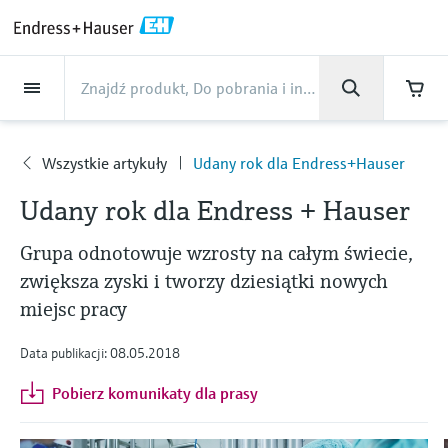
Back
Back
Back
Back
Back
Back
Back
Back
Back
Back
Back
Back
Back
Back
Back
Back
Back
Back
Back
Back
Back
Back
Back
Back
Back
Back
Back
Back
Back
Back
Back
Back
Back
Back
Przemysł
Przemysł
Przemysł
Przemysł
Przemysł
Przemysł
Przemysł
Przemysł
Przemysł
Produkty
Produkty
Produkty
Produkty
Produkty
Produkty
Produkty
Produkty
Produkty
Produkty
O firmie
O firmie
O firmie
O firmie
O firmie
O firmie
O firmie
O firmie
Serwis
Serwis
Serwis
Serwis
Serwis
Serwis
Wsparcie techniczne
Produkty
Przepływ cieczy, pary i
Poziom
Analiza cieczy
Temperatura
Ciśnienie
Komponenty AKP
Optical analysis
Netilion IIoT
Serwis
Usługi inżynierskie
Usługi wsparcia
Konserwacja przyrządów
Usługi optymalizacji
Przemysł
Wsparcie
O firmie
O Endress+Hauser
Zakłady produkcyjne
Nasze kompetencje
Wiadomości i artykuły
Wydarzenia i szkolenia
Kariera
gazów
Endress+Hauser
wydajności
Wszystkie artykuły
Udany rok dla Endress+Hauser
Przepływ cieczy, pary i gazów
Radar level measurement
pH sensors & transmitters
Przetworniki temperatury
Absolute and gauge pressure
Data managers & data loggers
Analizatory TDLAS
Netilion Value
Usługi inżynierskie
Usługi uruchomienia urządzeń
Weryfikacja przyrządów
Branża spożywcza
Szybko uzyskaj potrzebne wsparcie!
O Endress+Hauser
Profil firmy
Endress+Hauser Maulburg
Bezpieczeństwo w przemyśle
Przegląd wiadomości i artykułów
Szkolenia
Przeglądaj oferty pracy
O
Support Hub - wszystko, czego potrzebujesz
measurement
pomiarowych
Przepływomierze
Smart Support
Analiza wydajności pomiarów
Udany rok dla Endress + Hauser
firmie
do obsługi spraw z Endress+Hauser
Poziom
Vibronic point level detection
Conductivity sensors & transmitters
Industrial thermometers
Wskaźniki procesowe i moduły
Analizatory do spektroskopii
Netilion Health
Usługi wsparcia Endress+Hauser
Usługi zarządzania projektami
Branża wodno-ściekowa i
Zakłady produkcyjne
Endress+Hauser w Polsce
Endress+Hauser Flow
Cybersecurity
Wszystkie artykuły
Seminaria
Praca w Endress+Hauser
elektromagnetyczne
Pomiary różnicy ciśnień
sterowania
ramanowskiej
Usługi kalibracji na miejscu
gospodarki odpadami
Grupa odnotowuje wzrosty na całym świecie,
Zdalne wsparcie i monitoring
Optymalizacja odstępów między
Pobierz
Analiza cieczy
Guided radar level measurement
Turbidity sensors & transmitters
Osłony termometryczne
Netilion Analytics
Konserwacja przyrządów
Rozszerzona gwarancja
Nasze kompetencje
Wyniki finansowe
Endress+Hauser Liquid Analysis
Projekty automatyzacji procesów
Informacje prasowe
Targi i wystawy
zwiększa zyski i tworzy dziesiątki nowych
Przepływomierze masowe Coriolisa
aktywów
wzorcowaniem
Więcej ofert pracy
Wyszukaj i pobierz instrukcje obsługi, karty
Kup wszystko
Zasilacze i bariery
Rozwiązania do monitorowania
Serwis analizatorów procesowych
Nafta i Gaz
miejsc pracy
katalogowe, broszury, publikacje,
Temperatura
Ultrasonic level measurement
Chlorine sensors & transmitters
Termometry wysokotemperaturowe
Netilion Library
Usługi optymalizacji wydajności
Case studies
Zarządzanie Grupą
Endress+Hauser
Mój Endress+Hauser
Interesujące fakty i wiele więcej
Online seminars
aktualizacje oprogramowania, certyfikaty i
emisji
Przepływomierze ultradźwiękowe
Szkolenia w zakresie
Zarządzanie informacjami o
Oferta pracy w Analytik Jena
wiele innych potrzebnych materiałów!
Data publikacji: 08.05.2018
Rozwiązanie WirelessHART
Naprawa przyrządów pomiarowych
Life Sciences
Temperature+System Products
oprzyrządowania procesowego
zasobach
Ucz się
Ciśnienie
Capacitance level measurement
Oxygen sensors & transmitters
Termometry higieniczne
Netilion Inventory
View all
Wiadomości i artykuły
Historia firmy
Integracja B2B
Biblioteka publikacji
Fora branżowe
Urządzenia do pomiaru cząstek
Przepływomierze wirowe
Oferty pracy w IST AG
Pobierz komunikaty dla prasy
Bramy i modemy
Przemysł chemiczny
Endress+Hauser Digital Solutions
Centrum szkoleniowe
Komponenty AKP
Hydrostatic level measurement
Laboratory instruments
Termometry kompaktowe
Netilion Connect
Wydarzenia i szkolenia
Kultura i wartości
Wydarzenia prasowe
Networking
Rozwiązania bazujące na
Termiczne przepływomierze
Job opportunities at