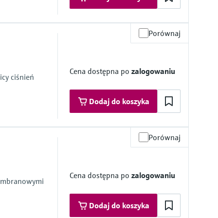
Porównaj
zące w kontakt z medium
mbrane
Cena dostępna po
zalogowaniu
cy ciśnień
Dodaj do koszyka
Porównaj
zące w kontakt z medium
Cena dostępna po
zalogowaniu
 membranowymi
mbrane
Dodaj do koszyka