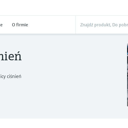
ne
O firmie
nień
icy ciśnień