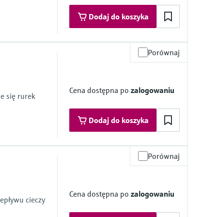
Dodaj do koszyka
Porównaj
zące w kontakt z medium
mbrane
Cena dostępna po
zalogowaniu
e się rurek
ie z medium
Dodaj do koszyka
 psi... 600 psi)
Porównaj
zące w kontakt z medium
Cena dostępna po
zalogowaniu
su
epływu cieczy
mbrane