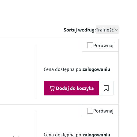
Sortuj według:
Trafność
Porównaj
Cena dostępna po
zalogowaniu
Dodaj do koszyka
Porównaj
zące w kontakt z medium
mbrane
Cena dostępna po
zalogowaniu