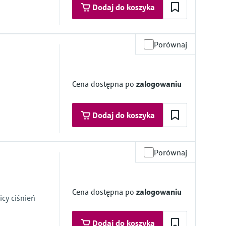
Dodaj do koszyka
Porównaj
mbrane
ie z medium
Cena dostępna po
zalogowaniu
Dodaj do koszyka
Porównaj
zące w kontakt z medium
Cena dostępna po
zalogowaniu
mbrane
cy ciśnień
Dodaj do koszyka