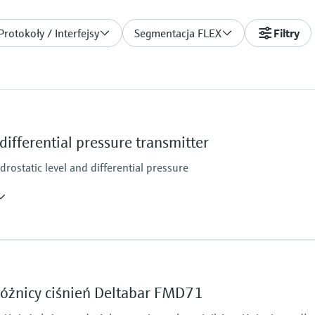
Protokoły / Interfejsy
Segmentacja FLEX
Filtry
ifferential pressure transmitter
rostatic level and differential pressure
Główne części wchod
316L
Material process me
różnicy ciśnień Deltabar FMD71
316L
Zakres pomiarowy