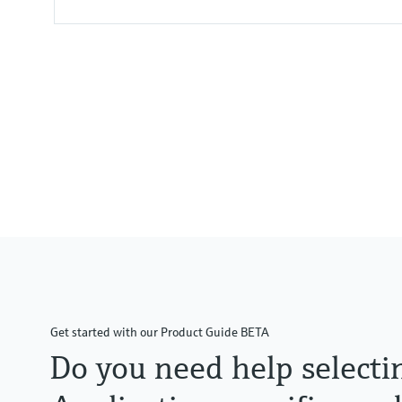
Błąd pomiaru
0,075% + influence of diaphragm
Temperatura procesu
-40°C...400°C
(-40°F...752°F)
Absolutne ciśnienie medium / 
160bar (2400 psi)
Zakres ciśnienia mierzonego
100mbar...40bar
(1.5psi ... 600 psi)
Get started with our Product Guide BETA
Do you need help selecti