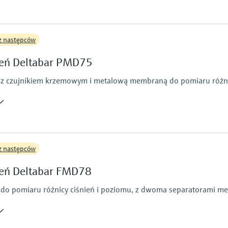
PTFE
Gold
Zakres pomiarowy
Główne części wchod
z następców
100 mbar...40 bar
316L
(1.5 psi...600 psi)
Material process me
nień Deltabar PMD75
316L, AlloyC,
Zakres pomiarowy
ń z czujnikiem krzemowym i metalową membraną do pomiaru różni
10 mbar...40 bar
(0.15...580 psi)
Główne części wchod
z następców
Alloy C276
316L
ień Deltabar FMD78
Monel
Tantalum
eń do pomiaru różnicy ciśnień i poziomu, z dwoma separatorami
Material process me
316L, AlloyC,
Tantal,
Gold-Rhodium