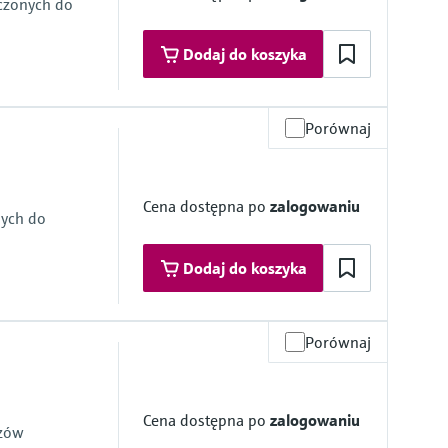
ączonych do
Dodaj do koszyka
Porównaj
rzonego
mbrane
Cena dostępna po
zalogowaniu
nych do
Dodaj do koszyka
Porównaj
zące w kontakt z medium
mbrane
Cena dostępna po
zalogowaniu
azów