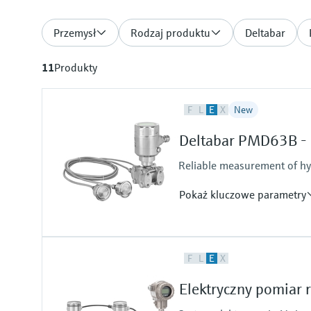
Przemysł
Rodzaj produktu
Deltabar
11
Produkty
F
L
E
X
New
Deltabar PMD63B - d
Reliable measurement of hyd
Pokaż kluczowe parametry
Błąd pomiaru
F
L
E
X
Standard:
up to 0.075 %
Elektryczny pomiar 
Temperatura procesu
-70°C...+250°C