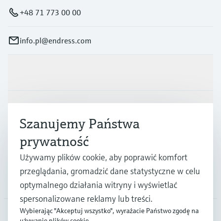
+48 71 773 00 00
info.pl@endress.com
Produkty i Serwis
Przemysł
Szanujemy Państwa
prywatność
Wsparcie
Używamy plików cookie, aby poprawić komfort
przeglądania, gromadzić dane statystyczne w celu
O firmie
optymalnego działania witryny i wyświetlać
spersonalizowane reklamy lub treści.
Wybierając "Akceptuj wszystko", wyrażacie Państwo zgodę na
używanie plików cookie.