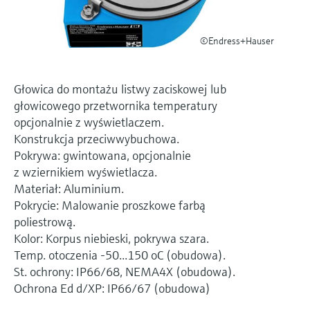
Pomiar poziomu za pomocą
measurement
Doskonałość operacyjna dzięki
Dostęp do informacji o przyrządzie
ciśnienia
przejrzystości procesów
Memosens technology
©Endress+Hauser
Dostęp do szczegółowych danych przyrządu
wspierającej podejmowanie decyzji
(instrukcje obsługi, karty katalogowe, nowych
Kup wszystko
wersji i części zamienne) poprzez
Kup wszystko
wprowadzenie numeru seryjnego
Głowica do montażu listwy zaciskowej lub
Endress+Hauser podanego na tabliczce
Znajdź części zamienne
głowicowego przetwornika temperatury
znamionowej.
Po wprowadzeniu kodu przyrządu, kodu
opcjonalnie z wyświetlaczem.
zamówieniowego lub numerze seryjnym
Konstrukcja przeciwwybuchowa.
znajdziesz odpowiednią część zamienną oraz
Pokrywa: gwintowana, opcjonalnie
uzyskasz dostęp do szczegółowych danych,
z wziernikiem wyświetlacza.
rysunków i instrukcji montażowych, co ułatwi
Materiał: Aluminium.
dokonanie szybkiej wymiany lub naprawy.
Pokrycie: Malowanie proszkowe farbą
poliestrową.
Kolor: Korpus niebieski, pokrywa szara.
Temp. otoczenia -50...150 oC (obudowa).
St. ochrony: IP66/68, NEMA4X (obudowa).
Ochrona Ed d/XP: IP66/67 (obudowa)