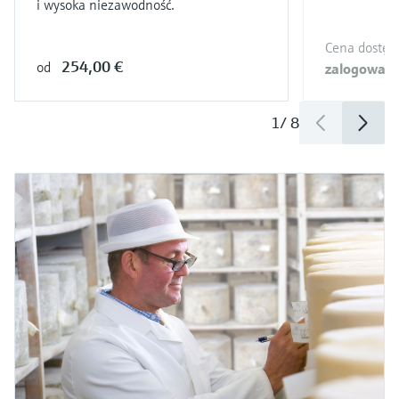
i wysoka niezawodność.
Cena dostęp
254,00 €
od
zalogowani
1
/
8