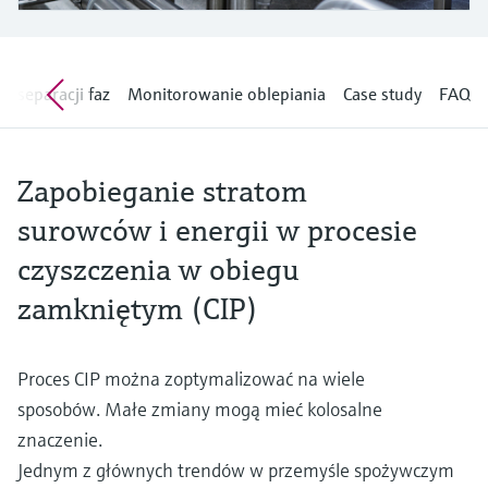
Pomiar poziomu za pomocą
measurement
Doskonałość operacyjna dzięki
Dostęp do informacji o przyrządzie
ciśnienia
przejrzystości procesów
Memosens technology
Dostęp do szczegółowych danych przyrządu
wspierającej podejmowanie decyzji
(instrukcje obsługi, karty katalogowe, nowych
u separacji faz
Monitorowanie oblepiania
Case study
FAQ
Kup wszystko
wersji i części zamienne) poprzez
Kup wszystko
wprowadzenie numeru seryjnego
Endress+Hauser podanego na tabliczce
Znajdź części zamienne
znamionowej.
Zapobieganie stratom
Po wprowadzeniu kodu przyrządu, kodu
zamówieniowego lub numerze seryjnym
surowców i energii w procesie
znajdziesz odpowiednią część zamienną oraz
uzyskasz dostęp do szczegółowych danych,
czyszczenia w obiegu
rysunków i instrukcji montażowych, co ułatwi
dokonanie szybkiej wymiany lub naprawy.
zamkniętym (CIP)
Proces CIP można zoptymalizować na wiele
sposobów. Małe zmiany mogą mieć kolosalne
znaczenie.
Jednym z głównych trendów w przemyśle spożywczym