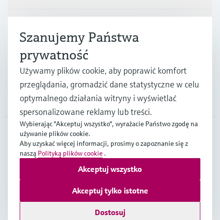
Przemysł
Szanujemy Państwa
prywatność
Wsparcie
Używamy plików cookie, aby poprawić komfort
przeglądania, gromadzić dane statystyczne w celu
optymalnego działania witryny i wyświetlać
O firmie
spersonalizowane reklamy lub treści.
Wybierając "Akceptuj wszystko", wyrażacie Państwo zgodę na
używanie plików cookie.
Aby uzyskać więcej informacji, prosimy o zapoznanie się z
POL
•
Polski
naszą
Polityką plików cookie
.
Akceptuj wszystko
Copyright © Endress+Hauser Group Services AG
Akceptuj tylko istotne
Imprint
Strony internetowe Endress+Hauser
Ochrona Danych
Ogólne Warunki Sprzedaży Endress+Hauser
Dostosuj