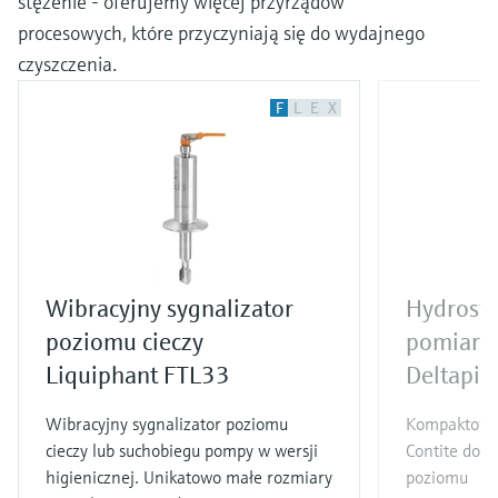
stężenie - oferujemy więcej przyrządów
procesowych, które przyczyniają się do wydajnego
czyszczenia.
F
L
E
X
Wibracyjny sygnalizator
Hydrosta
poziomu cieczy
pomiar 
Liquiphant FTL33
Deltapil
Wibracyjny sygnalizator poziomu
Kompaktowy 
cieczy lub suchobiegu pompy w wersji
Contite do 
higienicznej. Unikatowo małe rozmiary
poziomu