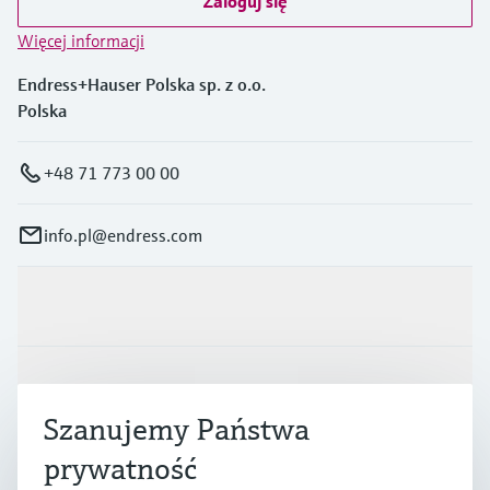
Zaloguj się
Więcej informacji
Endress+Hauser Polska sp. z o.o.
Polska
+48 71 773 00 00
info.pl@endress.com
Produkty i Serwis
Przemysł
Szanujemy Państwa
prywatność
Wsparcie