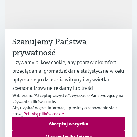
Produkty i Serwis
Przemysł
Szanujemy Państwa
prywatność
Wsparcie
Używamy plików cookie, aby poprawić komfort
przeglądania, gromadzić dane statystyczne w celu
O firmie
optymalnego działania witryny i wyświetlać
spersonalizowane reklamy lub treści.
Wybierając "Akceptuj wszystko", wyrażacie Państwo zgodę na
używanie plików cookie.
POL
•
Polski
Aby uzyskać więcej informacji, prosimy o zapoznanie się z
naszą
Polityką plików cookie
.
Akceptuj wszystko
Copyright © Endress+Hauser Group Services AG
Imprint
Strony internetowe Endress+Hauser
Ochrona Danych