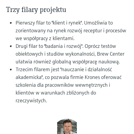
Pomiar poziomu za pomocą
measurement
Doskonałość operacyjna dzięki
Trzy filary projektu
Dostęp do informacji o przyrządzie
ciśnienia
przejrzystości procesów
Memosens technology
Dostęp do szczegółowych danych przyrządu
Pierwszy filar to "klient i rynek". Umożliwia to
wspierającej podejmowanie decyzji
(instrukcje obsługi, karty katalogowe, nowych
Kup wszystko
zorientowany na rynek rozwój receptur i procesów
wersji i części zamienne) poprzez
Kup wszystko
wprowadzenie numeru seryjnego
we współpracy z klientami.
Endress+Hauser podanego na tabliczce
Znajdź części zamienne
Drugi filar to "badania i rozwój". Oprócz testów
znamionowej.
Po wprowadzeniu kodu przyrządu, kodu
obiektowych i studiów wykonalności, Brew Center
zamówieniowego lub numerze seryjnym
ułatwia również globalną współpracę naukową.
znajdziesz odpowiednią część zamienną oraz
Trzecim filarem jest "nauczanie i działalność
uzyskasz dostęp do szczegółowych danych,
rysunków i instrukcji montażowych, co ułatwi
akademicka", co pozwala firmie Krones oferować
dokonanie szybkiej wymiany lub naprawy.
szkolenia dla pracowników wewnętrznych i
klientów w warunkach zbliżonych do
rzeczywistych.