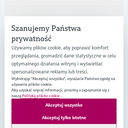
Przemysł
Szanujemy Państwa
prywatność
Wsparcie
Używamy plików cookie, aby poprawić komfort
przeglądania, gromadzić dane statystyczne w celu
O firmie
optymalnego działania witryny i wyświetlać
spersonalizowane reklamy lub treści.
Wybierając "Akceptuj wszystko", wyrażacie Państwo zgodę na
używanie plików cookie.
POL
•
Polski
Aby uzyskać więcej informacji, prosimy o zapoznanie się z
naszą
Polityką plików cookie
.
Akceptuj wszystko
Copyright © Endress+Hauser Group Services AG
Imprint
Strony internetowe Endress+Hauser
Ochrona Danych
Akceptuj tylko istotne
Ogólne Warunki Sprzedaży Endress+Hauser