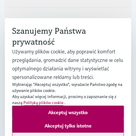
Przemysł
Szanujemy Państwa
prywatność
Wsparcie
Używamy plików cookie, aby poprawić komfort
przeglądania, gromadzić dane statystyczne w celu
O firmie
optymalnego działania witryny i wyświetlać
spersonalizowane reklamy lub treści.
Wybierając "Akceptuj wszystko", wyrażacie Państwo zgodę na
używanie plików cookie.
POL
•
Polski
Aby uzyskać więcej informacji, prosimy o zapoznanie się z
naszą
Polityką plików cookie
.
Akceptuj wszystko
Copyright © Endress+Hauser Group Services AG
Imprint
Strony internetowe Endress+Hauser
Ochrona Danych
Akceptuj tylko istotne
Ogólne Warunki Sprzedaży Endress+Hauser