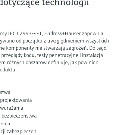
otyczące technologii
rmy IEC 62443-4-1, Endress+Hauser zapewnia
wywane od początku z uwzględnieniem wszystkich
ne komponenty nie stwarzają zagrożeń. Do tego
i przeglądy kodu, testy penetracyjne i instalacja
iem różnych obszarów definiuje, jak powinien
roduktu:
ństwa
 projektowania
 wdrażania
ci bezpieczeństwa
żenia
acji zabezpieczeń