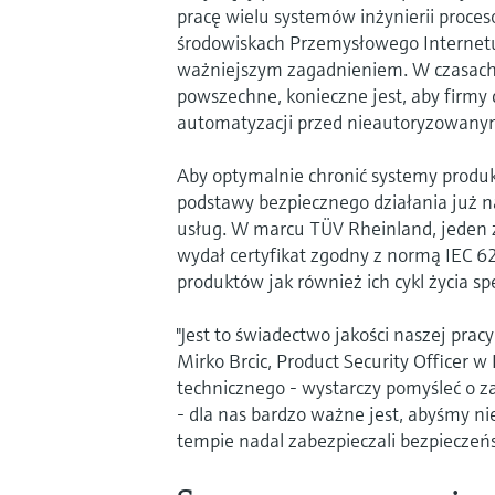
pracę wielu systemów inżynierii proce
środowiskach Przemysłowego Internetu 
ważniejszym zagadnieniem. W czasach, gd
powszechne, konieczne jest, aby firmy 
automatyzacji przed nieautoryzowany
Aby optymalnie chronić systemy produ
podstawy bezpiecznego działania już n
usług. W marcu TÜV Rheinland, jeden 
wydał certyfikat zgodny z normą IEC 6
produktów jak również ich cykl życia 
"Jest to świadectwo jakości naszej pra
Mirko Brcic, Product Security Officer 
technicznego - wystarczy pomyśleć o z
- dla nas bardzo ważne jest, abyśmy nie
tempie nadal zabezpieczali bezpiecze