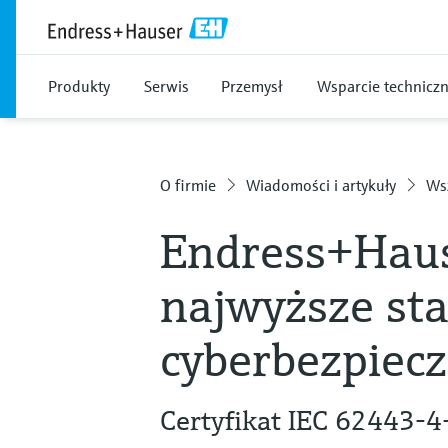
Produkty
Serwis
Przemysł
Wsparcie technicz
O firmie
Wiadomości i artykuły
Wsz
Endress+Haus
najwyższe st
cyberbezpiec
Certyfikat IEC 62443-4