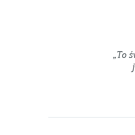
„To ś