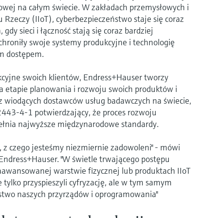
sowej na całym świecie. W zakładach przemysłowych i
Rzeczy (IIoT), cyberbezpieczeństwo staje się coraz
y sieci i łączność stają się coraz bardziej
chroniły swoje systemy produkcyjne i technologię
m dostępem.
kcyjne swoich klientów, Endress+Hauser tworzy
a etapie planowania i rozwoju swoich produktów i
z wiodących dostawców usług badawczych na świecie,
2443-4-1 potwierdzający, że proces rozwoju
spełnia najwyższe międzynarodowe standardy.
cy, z czego jesteśmy niezmiernie zadowoleni" - mówi
w Endress+Hauser. "W świetle trwającego postępu
aawansowanej warstwie fizycznej lub produktach IIoT
 tylko przyspieszyli cyfryzację, ale w tym samym
ństwo naszych przyrządów i oprogramowania"