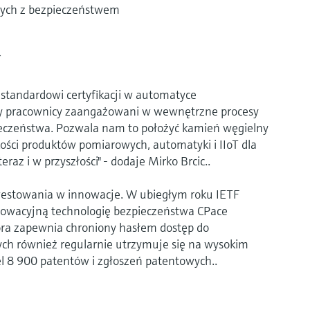
ych z bezpieczeństwem
i
standardowi certyfikacji w automatyce
y pracownicy zaangażowani w wewnętrzne procesy
eczeństwa. Pozwala nam to położyć kamień węgielny
ości produktów pomiarowych, automatyki i IIoT dla
raz i w przyszłości" - dodaje Mirko Brcic..
westowania w innowacje. W ubiegłym roku IETF
nowacyjną technologię bezpieczeństwa CPace
ra zapewnia chroniony hasłem dostęp do
ych również regularnie utrzymuje się na wysokim
el 8 900 patentów i zgłoszeń patentowych..