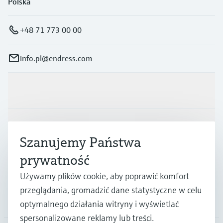
Polska
+48 71 773 00 00
info.pl@endress.com
Produkty i Serwis
Przemysł
Szanujemy Państwa
prywatność
Wsparcie
Używamy plików cookie, aby poprawić komfort
przeglądania, gromadzić dane statystyczne w celu
O firmie
optymalnego działania witryny i wyświetlać
spersonalizowane reklamy lub treści.