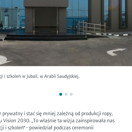
 i szkoleń w Jubail, w Arabii Saudyjskiej.
 prywatny i stać się mniej zależną od produkcji ropy,
 Vision 2030. „To właśnie ta wizja zainspirowała nas
i i szkoleń" - powiedział podczas ceremonii