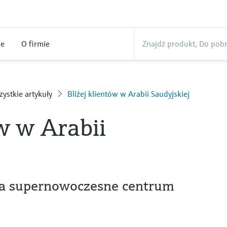
ne
O firmie
ystkie artykuły
Bliżej klientów w Arabii Saudyjskiej
ów w Arabii
ra supernowoczesne centrum