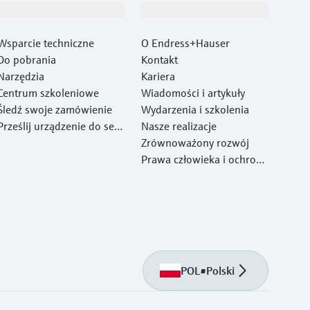
Wsparcie
O firmie
Wsparcie techniczne
O Endress+Hauser
Do pobrania
Kontakt
Narzędzia
Kariera
Centrum szkoleniowe
Wiadomości i artykuły
Śledź swoje zamówienie
Wydarzenia i szkolenia
Prześlij urządzenie do ser
Nasze realizacje
wisu Endress+Hauser
Zrównoważony rozwój
Prawa człowieka i ochrona
środowiska
POL
•
Polski