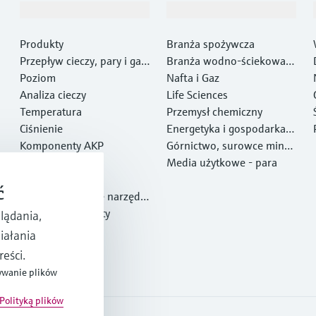
Produkty i Serwis
Przemysł
Produkty
Branża spożywcza
Przepływ cieczy, pary i gaz
Branża wodno-ściekowa i
ów
Poziom
gospodarki odpadami
Nafta i Gaz
Analiza cieczy
Life Sciences
Temperatura
Przemysł chemiczny
Ciśnienie
Energetyka i gospodarka e
Komponenty AKP
nergią
Górnictwo, surowce miner
Optical analysis
alne i metale
Media użytkowe - para
Netilion IIoT
ć
Oprogramowanie narzędzi
owe
Polecane produkty
lądania,
Narzędzia
iałania
Serwis
eści.
ywanie plików
Polityką plików