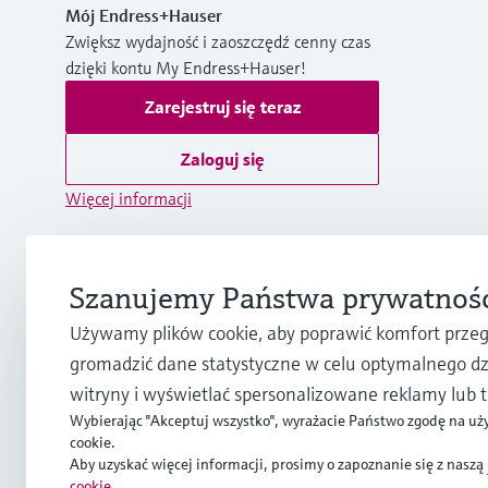
Mój Endress+Hauser
Zwiększ wydajność i zaoszczędź cenny czas
dzięki kontu My Endress+Hauser!
Zarejestruj się teraz
Zaloguj się
Więcej informacji
Endress+Hauser Polska sp. z o.o.
Polska
Szanujemy Państwa prywatnoś
+48 71 773 00 00
Używamy plików cookie, aby poprawić komfort przeg
gromadzić dane statystyczne w celu optymalnego dz
info.pl@endress.com
witryny i wyświetlać spersonalizowane reklamy lub tr
Wybierając "Akceptuj wszystko", wyrażacie Państwo zgodę na uż
cookie.
Aby uzyskać więcej informacji, prosimy o zapoznanie się z naszą
cookie
.