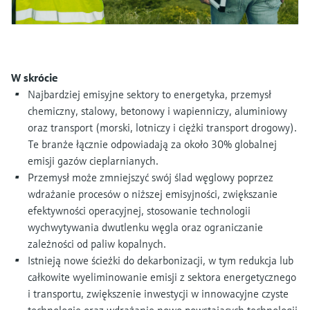
Pomiar poziomu za pomocą
measurement
Doskonałość operacyjna dzięki
Dostęp do informacji o przyrządzie
ciśnienia
przejrzystości procesów
Memosens technology
Dostęp do szczegółowych danych przyrządu
wspierającej podejmowanie decyzji
(instrukcje obsługi, karty katalogowe, nowych
Kup wszystko
wersji i części zamienne) poprzez
Kup wszystko
W skrócie
wprowadzenie numeru seryjnego
Najbardziej emisyjne sektory to energetyka, przemysł
Endress+Hauser podanego na tabliczce
Znajdź części zamienne
chemiczny, stalowy, betonowy i wapienniczy, aluminiowy
znamionowej.
Po wprowadzeniu kodu przyrządu, kodu
oraz transport (morski, lotniczy i ciężki transport drogowy).
zamówieniowego lub numerze seryjnym
Te branże łącznie odpowiadają za około 30% globalnej
znajdziesz odpowiednią część zamienną oraz
emisji gazów cieplarnianych.
uzyskasz dostęp do szczegółowych danych,
rysunków i instrukcji montażowych, co ułatwi
Przemysł może zmniejszyć swój ślad węglowy poprzez
dokonanie szybkiej wymiany lub naprawy.
wdrażanie procesów o niższej emisyjności, zwiększanie
efektywności operacyjnej, stosowanie technologii
wychwytywania dwutlenku węgla oraz ograniczanie
zależności od paliw kopalnych.
Istnieją nowe ścieżki do dekarbonizacji, w tym redukcja lub
całkowite wyeliminowanie emisji z sektora energetycznego
i transportu, zwiększenie inwestycji w innowacyjne czyste