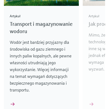
Artykuł
Artykuł
Transport i magazynowanie
Jak prod
wodoru
Mimo, że ob
technologie
Wodór jest bardziej przyjazny dla
inne są w 
środowiska od gazu ziemnego i
jednak efe
innych paliw kopalnych, ale pewne
wymaga dok
własności utrudniają jego
wyzwań. Do
wykorzystanie. Więcej informacji
na temat wymagań dotyczących
bezpiecznego magazynowania i
transportu.