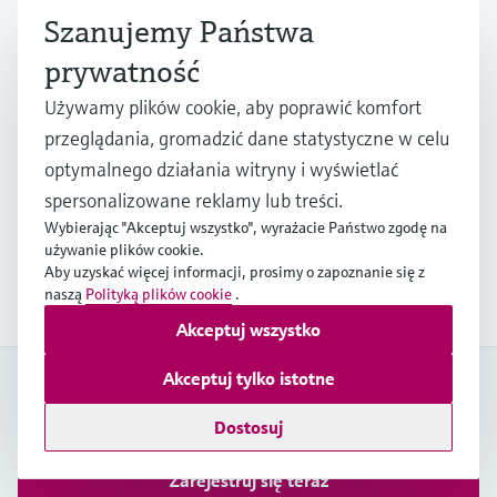
kroku staramy się wyprzedzać konkurencję.
Szanujemy Państwa
prywatność
Strategic energy management
Używamy plików cookie, aby poprawić komfort
through measurement
przeglądania, gromadzić dane statystyczne w celu
optymalnego działania witryny i wyświetlać
Operational efficiency in process control and
spersonalizowane reklamy lub treści.
industrial applications is critical. Plant personnel
Wybierając "Akceptuj wszystko", wyrażacie Państwo zgodę na
must uncover ways to save energy and costs
używanie plików cookie.
while maintaining safety, quality, reliability and
Aby uzyskać więcej informacji, prosimy o zapoznanie się z
uptime.
naszą
Polityką plików cookie
.
Akceptuj wszystko
Akceptuj tylko istotne
Mój Endress+Hauser
Zwiększ wydajność i zaoszczędź cenny czas dzięki kontu My
Dostosuj
Endress+Hauser!
Zarejestruj się teraz