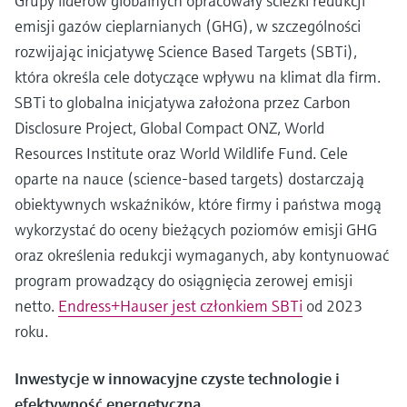
Grupy liderów globalnych opracowały ścieżki redukcji
emisji gazów cieplarnianych (GHG), w szczególności
rozwijając inicjatywę Science Based Targets (SBTi),
która określa cele dotyczące wpływu na klimat dla firm.
SBTi to globalna inicjatywa założona przez Carbon
Disclosure Project, Global Compact ONZ, World
Resources Institute oraz World Wildlife Fund. Cele
oparte na nauce (science-based targets) dostarczają
obiektywnych wskaźników, które firmy i państwa mogą
wykorzystać do oceny bieżących poziomów emisji GHG
oraz określenia redukcji wymaganych, aby kontynuować
program prowadzący do osiągnięcia zerowej emisji
netto.
Endress+Hauser jest członkiem SBTi
od 2023
roku.
Inwestycje w innowacyjne czyste technologie i
efektywność energetyczną