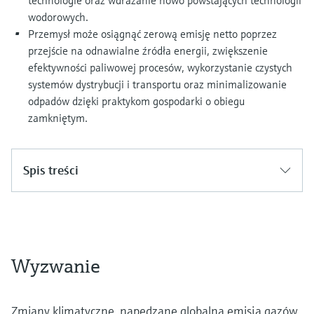
technologie oraz wdrażanie nowo powstających technologii
wodorowych.
Przemysł może osiągnąć zerową emisję netto poprzez
przejście na odnawialne źródła energii, zwiększenie
efektywności paliwowej procesów, wykorzystanie czystych
systemów dystrybucji i transportu oraz minimalizowanie
odpadów dzięki praktykom gospodarki o obiegu
zamkniętym.
Spis treści
Wyzwanie
Zmiany klimatyczne, napędzane globalną emisją gazów