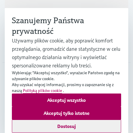
Przemysł
Szanujemy Państwa
prywatność
Wsparcie
Używamy plików cookie, aby poprawić komfort
przeglądania, gromadzić dane statystyczne w celu
O firmie
optymalnego działania witryny i wyświetlać
spersonalizowane reklamy lub treści.
Wybierając "Akceptuj wszystko", wyrażacie Państwo zgodę na
używanie plików cookie.
POL
•
Polski
Aby uzyskać więcej informacji, prosimy o zapoznanie się z
naszą
Polityką plików cookie
.
Akceptuj wszystko
Copyright © Endress+Hauser Group Services AG
Imprint
Strony internetowe Endress+Hauser
Ochrona Danych
Akceptuj tylko istotne
Ogólne Warunki Sprzedaży Endress+Hauser
Dostosuj