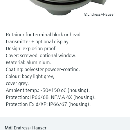
Pomiar poziomu za pomocą
measurement
Doskonałość operacyjna dzięki
Dostęp do informacji o przyrządzie
ciśnienia
©Endress+Hauser
przejrzystości procesów
Memosens technology
Dostęp do szczegółowych danych przyrządu
wspierającej podejmowanie decyzji
(instrukcje obsługi, karty katalogowe, nowych
Kup wszystko
wersji i części zamienne) poprzez
Kup wszystko
Retainer for terminal block or head
wprowadzenie numeru seryjnego
transmitter + optional display.
Endress+Hauser podanego na tabliczce
Znajdź części zamienne
znamionowej.
Design: explosion proof.
Po wprowadzeniu kodu przyrządu, kodu
Cover: screwed, optional window.
zamówieniowego lub numerze seryjnym
Material: aluminium.
znajdziesz odpowiednią część zamienną oraz
uzyskasz dostęp do szczegółowych danych,
Coating: polyester powder-coating.
rysunków i instrukcji montażowych, co ułatwi
Colour: body light grey,
dokonanie szybkiej wymiany lub naprawy.
cover grey.
Ambient temp.: -50#150 oC (housing).
Protection: IP66/68, NEMA 4X (housing).
Protection Ex d/XP: IP66/67 (housing).
Mój Endress+Hauser