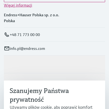
Więcej informacji
Endress+Hauser Polska sp. z o.o.
Polska
+48 71 773 00 00
info.pl@endress.com
Produkty i Serwis
Przemysł
Szanujemy Państwa
prywatność
Wsparcie
Używamy plików cookie, aby poprawić komfort