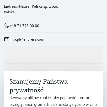
Endress+Hauser Polska sp. z o.o.
Polska
+48 71 773 00 00
info.pl@endress.com
Produkty i Serwis
Przemysł
Szanujemy Państwa
prywatność
Wsparcie
Używamy plików cookie, aby poprawić komfort
przeglądania, gromadzić dane statystyczne w celu
O firmie