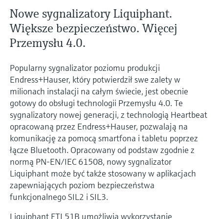
Pomiar poziomu za pomocą
measurement
Nowe sygnalizatory Liquiphant.
Doskonałość operacyjna dzięki
Dostęp do informacji o przyrządzie
ciśnienia
przejrzystości procesów
Większe bezpieczeństwo. Więcej
Memosens technology
Dostęp do szczegółowych danych przyrządu
wspierającej podejmowanie decyzji
(instrukcje obsługi, karty katalogowe, nowych
Przemysłu 4.0.
Kup wszystko
wersji i części zamienne) poprzez
Kup wszystko
wprowadzenie numeru seryjnego
Popularny sygnalizator poziomu produkcji
Endress+Hauser podanego na tabliczce
Znajdź części zamienne
Endress+Hauser, który potwierdził swe zalety w
znamionowej.
Po wprowadzeniu kodu przyrządu, kodu
milionach instalacji na całym świecie, jest obecnie
zamówieniowego lub numerze seryjnym
gotowy do obsługi technologii Przemysłu 4.0. Te
znajdziesz odpowiednią część zamienną oraz
sygnalizatory nowej generacji, z technologią Heartbeat
uzyskasz dostęp do szczegółowych danych,
rysunków i instrukcji montażowych, co ułatwi
opracowaną przez Endress+Hauser, pozwalają na
dokonanie szybkiej wymiany lub naprawy.
komunikację za pomocą smartfona i tabletu poprzez
łącze Bluetooth. Opracowany od podstaw zgodnie z
normą PN-EN/IEC 61508, nowy sygnalizator
Liquiphant może być także stosowany w aplikacjach
zapewniających poziom bezpieczeństwa
funkcjonalnego SIL2 i SIL3.
Liquiphant FTL51B umożliwia wykorzystanie