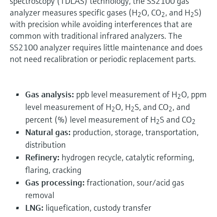
spectroscopy (TDLAS) technology, the SS2100 gas
analyzer measures specific gases (H
O, CO
, and H
S)
2
2
2
with precision while avoiding interferences that are
common with traditional infrared analyzers. The
SS2100 analyzer requires little maintenance and does
not need recalibration or periodic replacement parts.
Gas analysis:
ppb level measurement of H
O, ppm
2
level measurement of H
O, H
S, and CO
, and
2
2
2
percent (%) level measurement of H
S and CO
2
2
Natural gas:
production, storage, transportation,
distribution
Refinery:
hydrogen recycle, catalytic reforming,
flaring, cracking
Gas processing:
fractionation, sour/acid gas
removal
LNG:
liquefication, custody transfer