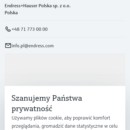
Endress+Hauser Polska sp. z o.o.
Polska
+48 71 773 00 00
info.pl@endress.com
Produkty i Serwis
Przemysł
Szanujemy Państwa
prywatność
Wsparcie
Używamy plików cookie, aby poprawić komfort
przeglądania, gromadzić dane statystyczne w celu
O firmie