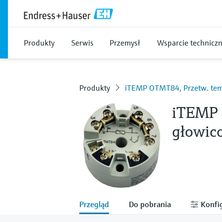
Produkty
Serwis
Przemysł
Wsparcie technicz
Produkty
iTEMP OTMT84, Przetw. tem
iTEMP 
głowic
Przegląd
Do pobrania
Konfig