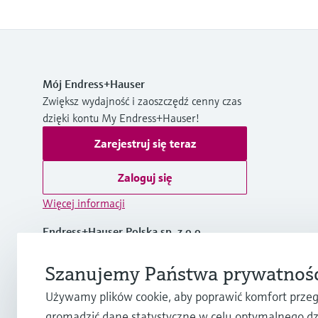
Mój Endress+Hauser
Zwiększ wydajność i zaoszczędź cenny czas
dzięki kontu My Endress+Hauser!
Zarejestruj się teraz
Zaloguj się
Więcej informacji
Endress+Hauser Polska sp. z o.o.
Polska
Szanujemy Państwa prywatnoś
+48 71 773 00 00
Używamy plików cookie, aby poprawić komfort przeg
gromadzić dane statystyczne w celu optymalnego dz