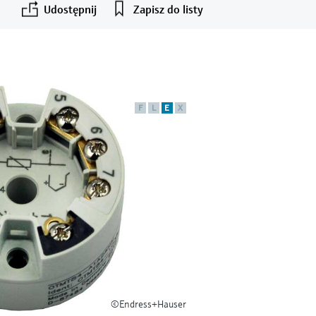
Udostępnij
Zapisz do listy
F
L
E
X
©Endress+Hauser