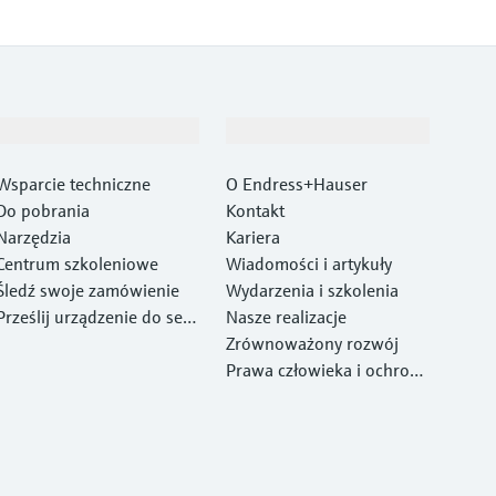
Wsparcie
O firmie
Wsparcie techniczne
O Endress+Hauser
Do pobrania
Kontakt
Narzędzia
Kariera
Centrum szkoleniowe
Wiadomości i artykuły
Śledź swoje zamówienie
Wydarzenia i szkolenia
Prześlij urządzenie do ser
Nasze realizacje
wisu Endress+Hauser
Zrównoważony rozwój
Prawa człowieka i ochrona
środowiska