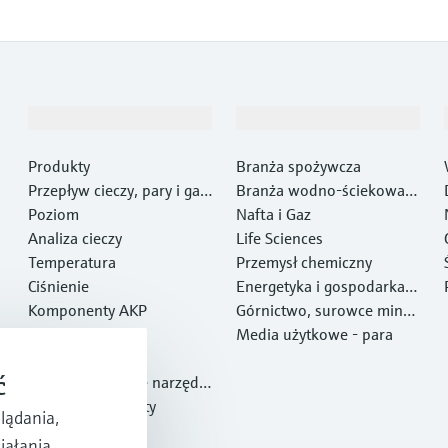
Produkty i Serwis
Przemysł
Produkty
Branża spożywcza
Przepływ cieczy, pary i gaz
Branża wodno-ściekowa i
ów
Poziom
gospodarki odpadami
Nafta i Gaz
Analiza cieczy
Life Sciences
Temperatura
Przemysł chemiczny
Ciśnienie
Energetyka i gospodarka e
Komponenty AKP
nergią
Górnictwo, surowce miner
Optical analysis
alne i metale
Media użytkowe - para
Netilion IIoT
ć
Oprogramowanie narzędzi
owe
Polecane produkty
lądania,
Narzędzia
iałania