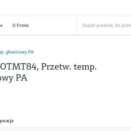
ne
O firmie
p. głowicowy PA
OTMT84, Przetw. temp.
owy PA
uracja