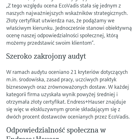
Pomiar poziomu za pomocą
measurement
„Z tego względu ocena EcoVadis stała się jednym z
Doskonałość operacyjna dzięki
Dostęp do informacji o przyrządzie
ciśnienia
naszych najważniejszych wskaźników strategicznych.
przejrzystości procesów
Memosens technology
Dostęp do szczegółowych danych przyrządu
Złoty certyfikat utwierdza nas, że podążamy we
wspierającej podejmowanie decyzji
(instrukcje obsługi, karty katalogowe, nowych
Kup wszystko
właściwym kierunku. Jednocześnie stanowi obiektywną
wersji i części zamienne) poprzez
Kup wszystko
ocenę naszej odpowiedzialności społecznej, którą
wprowadzenie numeru seryjnego
możemy przedstawić swoim klientom”.
Endress+Hauser podanego na tabliczce
Znajdź części zamienne
znamionowej.
Po wprowadzeniu kodu przyrządu, kodu
Szeroko zakrojony audyt
zamówieniowego lub numerze seryjnym
znajdziesz odpowiednią część zamienną oraz
W ramach audytu oceniano 21 kryteriów dotyczących
uzyskasz dostęp do szczegółowych danych,
rysunków i instrukcji montażowych, co ułatwi
m.in. środowiska, zasad pracy, uczciwych praktyk
dokonanie szybkiej wymiany lub naprawy.
biznesowych oraz zrównoważonych dostaw. W każdej
kategorii firma uzyskała wynik powyżej średniej i
otrzymała złoty certyfikat. Endress+Hauser znajduje
się więc w ekskluzywnym gronie składającym się z
dwóch procent dostawców ocenianych przez EcoVadis.
Odpowiedzialność społeczna w