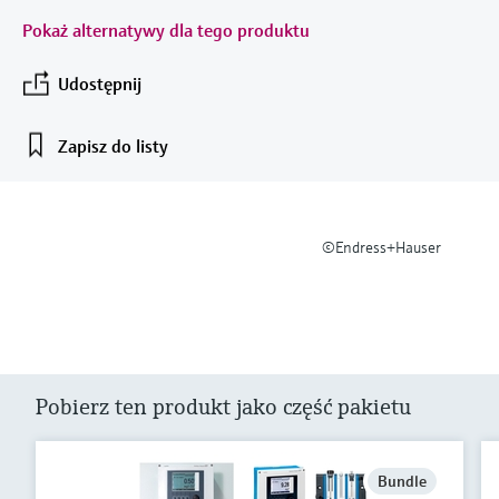
Centrum szkoleniowe - Korzystaj z kursów z
Przenośny konfigurator urządzeń
Energetyka i gospodarka energią
Endress+Hauser Optical Analysis
analizatorach cyfrowych
masowe
Endress+Hauser SICK
Pokaż alternatywy dla tego produktu
ekspertami oraz zasobów na platformie
Optical analysis
Conductive level measurement
Automatyczne stacje poboru
Sygnalizatory temperatury
Netilion Device Viewer
Kariera
Zrównoważony rozwój
Wyszukiwarka wydarzeń i szkoleń
edukacyjnej Endress+Hauser i podnoś swoje
próbek wody
Liczniki ciepła i przepływu
Górnictwo, surowce mineralne i
Endress+Hauser SICK
Analizatory gazów procesowych
kwalifikacje z dowolnego miejsca.
Differential pressure flow
Udostępnij
Netilion IIoT
Float switch level measurement
Termometry powierzchniowe
Netilion Water
Nowe firmy w Grupie
metale
Wydarzenia i szkolenia
measurement
TOC, COD & SAC analyzers
Ograniczniki przepięć
Urządzenia do pomiaru jakości
Wybieraj spośród różnego rodzaju wydarzeń:
Zapisz do listy
Oprogramowanie narzędziowe
Radiometric level measurement
Sondy ze zintegrowanym
szkoleń, seminariów (offline i online),
Media użytkowe - para
powietrza
Kup wszystko
targów, szczytów, konferencji
Czujniki redoks i przetworniki
przewodem
Kup wszystko
Paddle switch level measurement
Czujniki dymu
Sludge level sensors & transmitters
Termometry wielopunktowe
©Endress+Hauser
Narzędzia produktów
W centrum uwagi dla
Servo level measurement
Urządzenia do pomiaru zasięgu
wszystkich branż
Nutrient analyzers & sensors
Kup wszystko
Znajdź odpowiedni produkt
widzialności
Electromechanical level
Nasza wyszukiwarka pomaga w znalezieniu
Rozwiązania zrównoważonego
measurement
Analyzers for hardness, iron & more
odpowiednich urządzeń pomiarowych,
Czujniki nadmiernej wysokości
rozwoju dla branż przemysłu
oprogramowania lub elementów systemu za
Pobierz ten produkt jako część pakietu
pomocą charakterystyki produktu.
Microwave barrier level
Fotometry procesowe
Kup wszystko
Applicator
Transformacja przemysłu dzięki
measurement
Wyszukaj, wybierz i skonfiguruj produkty,
cyfryzacji
Microwave transmission
Bundle
korzystając z parametrów aplikacji.