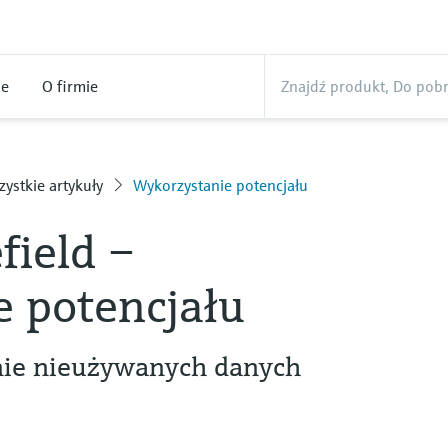
ne
O firmie
ystkie artykuły
Wykorzystanie potencjału
ield –
e potencjału
ie nieużywanych danych