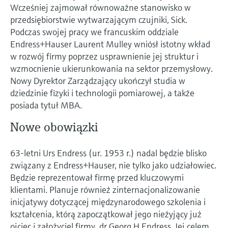
Pomiar poziomu za pomocą
measurement
Wcześniej zajmował równoważne stanowisko w
Doskonałość operacyjna dzięki
Dostęp do informacji o przyrządzie
ciśnienia
przedsiębiorstwie wytwarzającym czujniki, Sick.
przejrzystości procesów
Memosens technology
Podczas swojej pracy we francuskim oddziale
Dostęp do szczegółowych danych przyrządu
wspierającej podejmowanie decyzji
(instrukcje obsługi, karty katalogowe, nowych
Endress+Hauser Laurent Mulley wniósł istotny wkład
Kup wszystko
wersji i części zamienne) poprzez
w rozwój firmy poprzez usprawnienie jej struktur i
Kup wszystko
wprowadzenie numeru seryjnego
wzmocnienie ukierunkowania na sektor przemysłowy.
Endress+Hauser podanego na tabliczce
Znajdź części zamienne
Nowy Dyrektor Zarządzający ukończył studia w
znamionowej.
Po wprowadzeniu kodu przyrządu, kodu
dziedzinie fizyki i technologii pomiarowej, a także
zamówieniowego lub numerze seryjnym
posiada tytuł MBA.
znajdziesz odpowiednią część zamienną oraz
uzyskasz dostęp do szczegółowych danych,
Nowe obowiązki
rysunków i instrukcji montażowych, co ułatwi
dokonanie szybkiej wymiany lub naprawy.
63-letni Urs Endress (ur. 1953 r.) nadal będzie blisko
związany z Endress+Hauser, nie tylko jako udziałowiec.
Będzie reprezentował firmę przed kluczowymi
klientami. Planuje również zinternacjonalizowanie
inicjatywy dotyczącej międzynarodowego szkolenia i
kształcenia, którą zapoczątkował jego nieżyjący już
ojciec i założyciel firmy, dr Georg H Endress. Jej celem