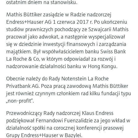
ostatnim dniem na stanowisku.
Pomiar poziomu za pomocą
measurement
Doskonałość operacyjna dzięki
Dostęp do informacji o przyrządzie
ciśnienia
Mathis Büttiker zasiądzie w Radzie nadzorczej
przejrzystości procesów
Memosens technology
Dostęp do szczegółowych danych przyrządu
Endress+Hauser AG 1 czerwca 2017 r. Po ukończeniu
wspierającej podejmowanie decyzji
(instrukcje obsługi, karty katalogowe, nowych
Kup wszystko
studiów prawniczych pochodzący ze Szwajcarii Mathis
wersji i części zamienne) poprzez
Kup wszystko
pracował jako adwokat, a następnie wyspecjalizował
wprowadzenie numeru seryjnego
się w dziedzinie inwestycji finansowych i zarządzania
Endress+Hauser podanego na tabliczce
Znajdź części zamienne
znamionowej.
majątkiem. Był współwłaścicielem banku Swiss Bank
Po wprowadzeniu kodu przyrządu, kodu
La Roche & Co, w którym odpowiadał za rozwój i
zamówieniowego lub numerze seryjnym
nadzorowanie działalności banku w Hong Kongu.
znajdziesz odpowiednią część zamienną oraz
uzyskasz dostęp do szczegółowych danych,
Obecnie należy do Rady Notenstein La Roche
rysunków i instrukcji montażowych, co ułatwi
dokonanie szybkiej wymiany lub naprawy.
Privatbank AG. Poza pracą zawodową Mathis Büttiker
jest również czynnym członkiem rad kilku fundacji typu
„non-profit”.
Przewodniczący Rady nadzorczej Klaus Endress
podziękował Fernandowi Fuenzalidzie za jego wkład w
działalność spółki na corocznej konferencji prasowej
Grupy Endress+Hauser w Bazylei.