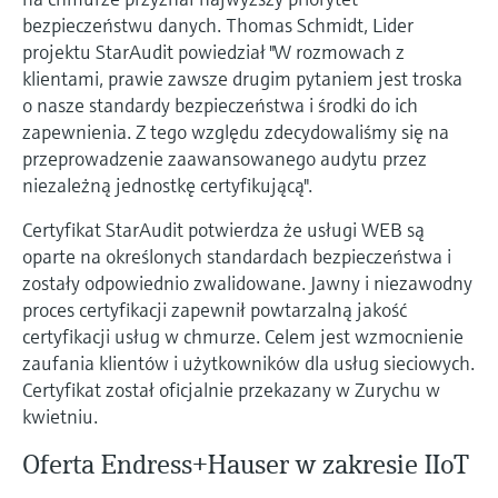
Pomiar poziomu za pomocą
measurement
bezpieczeństwu danych. Thomas Schmidt, Lider
Doskonałość operacyjna dzięki
Dostęp do informacji o przyrządzie
ciśnienia
projektu StarAudit powiedział "W rozmowach z
przejrzystości procesów
Memosens technology
Dostęp do szczegółowych danych przyrządu
klientami, prawie zawsze drugim pytaniem jest troska
wspierającej podejmowanie decyzji
(instrukcje obsługi, karty katalogowe, nowych
Kup wszystko
o nasze standardy bezpieczeństwa i środki do ich
wersji i części zamienne) poprzez
Kup wszystko
zapewnienia. Z tego względu zdecydowaliśmy się na
wprowadzenie numeru seryjnego
przeprowadzenie zaawansowanego audytu przez
Endress+Hauser podanego na tabliczce
Znajdź części zamienne
znamionowej.
niezależną jednostkę certyfikującą".
Po wprowadzeniu kodu przyrządu, kodu
zamówieniowego lub numerze seryjnym
Certyfikat StarAudit potwierdza że usługi WEB są
znajdziesz odpowiednią część zamienną oraz
oparte na określonych standardach bezpieczeństwa i
uzyskasz dostęp do szczegółowych danych,
zostały odpowiednio zwalidowane. Jawny i niezawodny
rysunków i instrukcji montażowych, co ułatwi
dokonanie szybkiej wymiany lub naprawy.
proces certyfikacji zapewnił powtarzalną jakość
certyfikacji usług w chmurze. Celem jest wzmocnienie
zaufania klientów i użytkowników dla usług sieciowych.
Certyfikat został oficjalnie przekazany w Zurychu w
kwietniu.
Oferta Endress+Hauser w zakresie IIoT