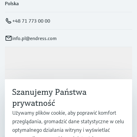
Polska
+48 71 773 00 00
info.pl@endress.com
Produkty i Serwis
Przemysł
Szanujemy Państwa
prywatność
Wsparcie
Używamy plików cookie, aby poprawić komfort
przeglądania, gromadzić dane statystyczne w celu
O firmie
optymalnego działania witryny i wyświetlać