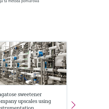
ega ta metoda pomiarowa
agatose sweetener
ompany upscales using
nstrumentation