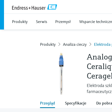
Produkty
Serwis
Przemysł
Wsparcie technicz
Produkty
Analiza cieczy
Elektroda 
Analog
Cerali
Cerage
Elektroda szk
farmaceutycz
Przegląd
Specyfikacje
Do pobra