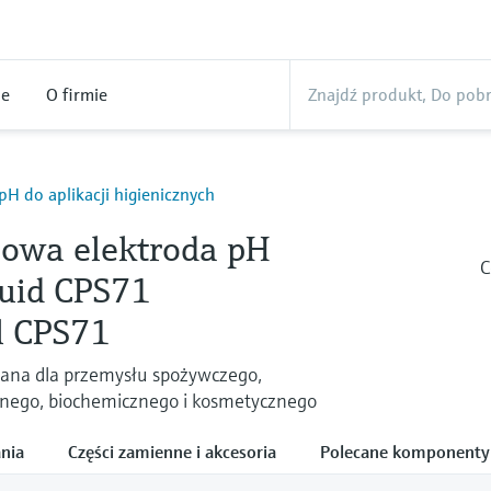
ne
O firmie
pH do aplikacji higienicznych
owa elektroda pH
C
quid CPS71
l CPS71
lana dla przemysłu spożywczego,
nego, biochemicznego i kosmetycznego
nia
Części zamienne i akcesoria
Polecane komponenty