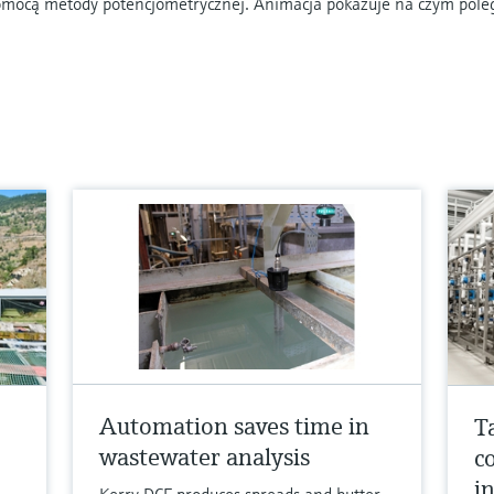
pomocą metody potencjometrycznej. Animacja pokazuje na czym pol
Automation saves time in
T
wastewater analysis
c
i
Kerry DCF produces spreads and butter