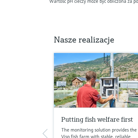
Wartość pH cieczy może być obliczona za 
Nasze realizacje
Putting fish welfare first
The monitoring solution provides the
Visp fish farm with stable, reliable