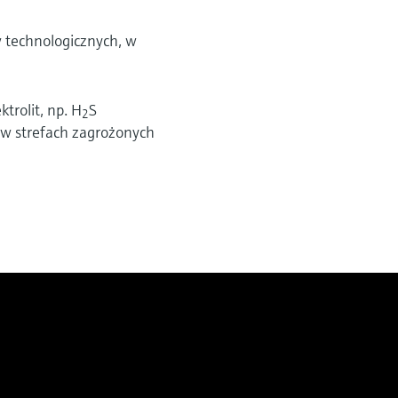
 technologicznych, w
trolit, np. H
S
2
 w strefach zagrożonych