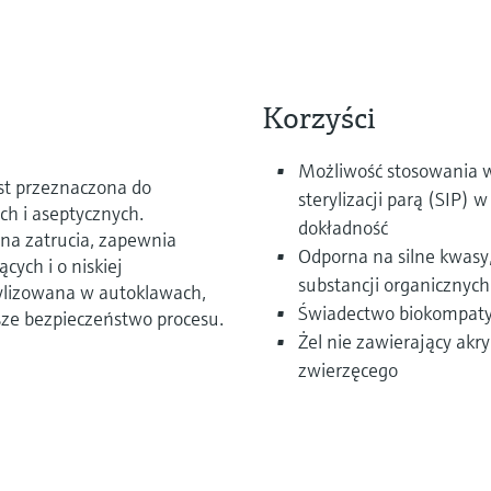
Korzyści
Możliwość stosowania w 
st przeznaczona do
sterylizacji parą (SIP)
ch i aseptycznych.
dokładność
 na zatrucia, zapewnia
Odporna na silne kwasy
cych i o niskiej
substancji organicznych
rylizowana w autoklawach,
Świadectwo biokompatyb
sze bezpieczeństwo procesu.
Żel nie zawierający ak
zwierzęcego